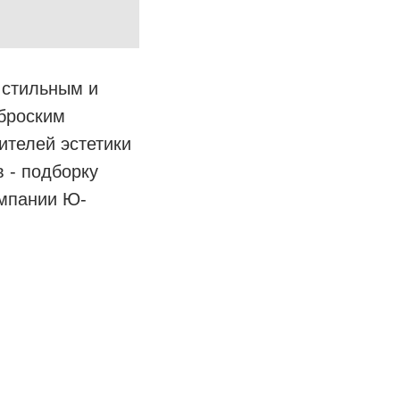
 стильным и
броским
ителей эстетики
 - подборку
омпании Ю-