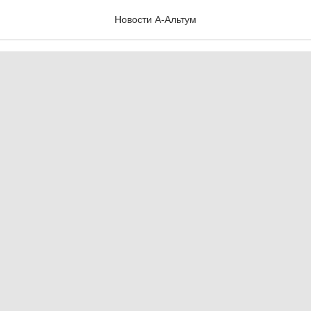
део от U-Plast
Новости А-Альтум