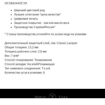
ОСОБЕННОСТИ
Широкий цветовой ряд
Лучшее сочетание "цена-качество"
Цифровая печать
Защитное покрытие - лак или масло-воск
Производство Сербия/Россия*
* Страну производства уточняйте по штрих-коду на упаковке
Дополнительный защитный слой, лак: Сlassiс Lacquer
Общая толщина: 13,2 мм
Толщина рабочего слоя: 2,8 мм
Вес: 7 кг/м²
Способ тонирования: Тонирование
Способ укладки: На клей\Плавающая
Тип замкового соединения: T-Lock
Количество штук в упаковке: 6
Tilda
Made on